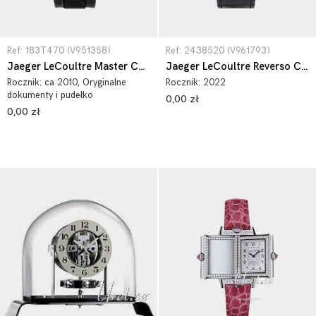
Ref: 183T470 (V951358)
Ref: 2438520 (V961793)
Jaeger LeCoultre Master Compressor Diving Alarm Navy SEALs 183T470
Jaeger LeCoultre Reverso Classic 2438520
Rocznik:
ca 2010
, Oryginalne
Rocznik:
2022
dokumenty i pudełko
0,00 zł
0,00 zł