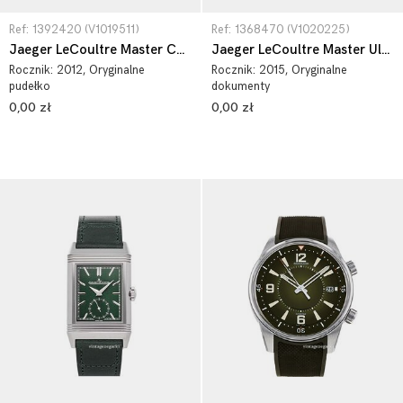
Ref: 1392420 (V1019511)
Ref: 1368470 (V1020225)
Jaeger LeCoultre Master Control 1392420
Jaeger LeCoultre Master Ultra Thin Moon Stainless Steel 1368470
Rocznik:
2012
, Oryginalne
Rocznik:
2015
, Oryginalne
pudełko
dokumenty
0,00 zł
0,00 zł