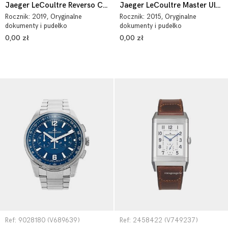
Jaeger LeCoultre Reverso Classic 3848420
Jaeger LeCoultre Master Ultra Thin 1302520
Rocznik:
2019
, Oryginalne
Rocznik:
2015
, Oryginalne
dokumenty i pudełko
dokumenty i pudełko
0,00 zł
0,00 zł
Ref: 9028180 (V689639)
Ref: 2458422 (V749237)