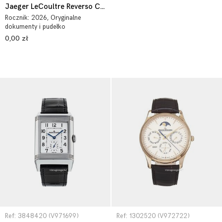
Jaeger LeCoultre Reverso Classic 2668432
Rocznik:
2026
, Oryginalne
dokumenty i pudełko
0,00 zł
Ref: 3848420 (V971699)
Ref: 1302520 (V972722)