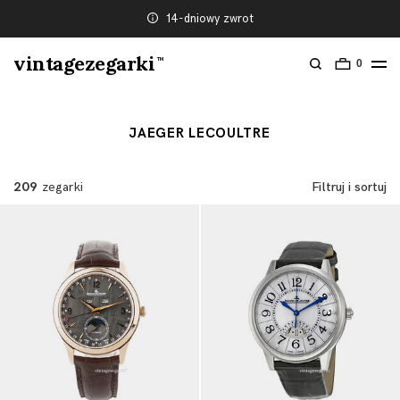
14-dniowy zwrot
vintagezegarki
TM
0
JAEGER LECOULTRE
209
zegarki
Filtruj i sortuj