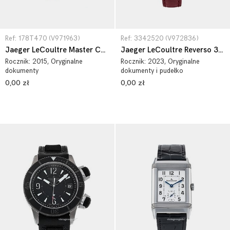
Ref: 178T470 (V971963)
Ref: 3342520 (V972836)
Jaeger LeCoultre Master Compressor Diving 178T470
Jaeger LeCoultre Reverso 3342520
Rocznik:
2015
, Oryginalne
Rocznik:
2023
, Oryginalne
dokumenty
dokumenty i pudełko
0,00 zł
0,00 zł