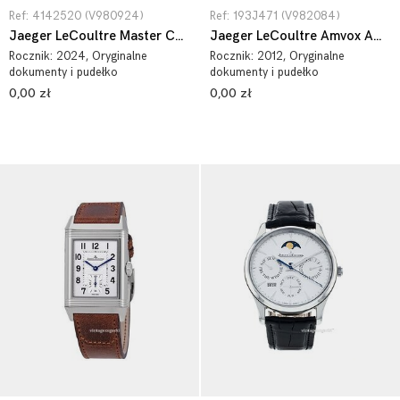
Ref: 4142520 (V980924)
Ref: 193J471 (V982084)
Jaeger LeCoultre Master Control 4142520
Jaeger LeCoultre Amvox Amvox5 World Chronograph 193J471
Rocznik:
2024
, Oryginalne
Rocznik:
2012
, Oryginalne
dokumenty i pudełko
dokumenty i pudełko
0,00 zł
0,00 zł