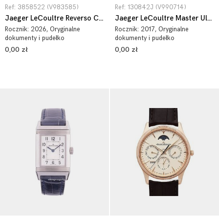
Ref: 3858522 (V983585)
Ref: 130842J (V990714)
Jaeger LeCoultre Reverso Classic 3858522
Jaeger LeCoultre Master Ultra Thin Perpetual Stainless Steel 130842J
Rocznik:
2026
, Oryginalne
Rocznik:
2017
, Oryginalne
dokumenty i pudełko
dokumenty i pudełko
0,00 zł
0,00 zł