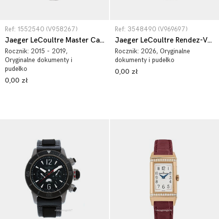
Ref: 1552540 (V958267)
Ref: 3548490 (V969697)
Jaeger LeCoultre Master Calendar Pink Gold 1552540
Jaeger LeCoultre Rendez-Vous Date Stainless Steel 3548490
Rocznik:
2015 - 2019
,
Rocznik:
2026
, Oryginalne
Oryginalne dokumenty i
dokumenty i pudełko
pudełko
0,00 zł
0,00 zł