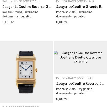
Ref: 3788570 (V1032665)
Ref: 3208423 (V1035248)
Jaeger LeCoultre Reverso Grande 3788570
Jaeger LeCoultre Grande Reverso Lady Ultra Thin Stainless Steel 3208423
Rocznik:
2013
, Oryginalne
Rocznik:
2014
, Oryginalne
dokumenty i pudełko
dokumenty i pudełko
0,00 zł
0,00 zł
Ref: 2568402 (V995374)
Jaeger LeCoultre Reverso Joaillerie Duetto Classique 2568402
Rocznik:
2015
, Oryginalne
dokumenty i pudełko
0,00 zł