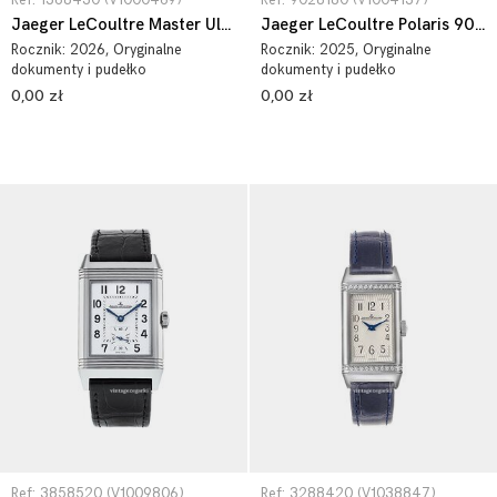
Ref: 1368430 (V1000469)
Ref: 9028180 (V1004137)
Jaeger LeCoultre Master Ultra Thin 1368430
Jaeger LeCoultre Polaris 9028180
Rocznik:
2026
, Oryginalne
Rocznik:
2025
, Oryginalne
dokumenty i pudełko
dokumenty i pudełko
0,00 zł
0,00 zł
Ref: 3858520 (V1009806)
Ref: 3288420 (V1038847)