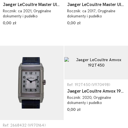
Jaeger LeCoultre Master Ultra Thin 1363540
Jaeger LeCoultre Master Ultra Thin 1452507
Rocznik:
ca 2021
, Oryginalne
Rocznik:
ca 2017
, Oryginalne
dokumenty i pudełko
dokumenty i pudełko
0,00 zł
0,00 zł
Ref: 192T450 (V970498)
Jaeger LeCoultre Amvox 192T450
Rocznik:
2020
, Oryginalne
dokumenty i pudełko
0,00 zł
Ref: 2668432 (V970164)