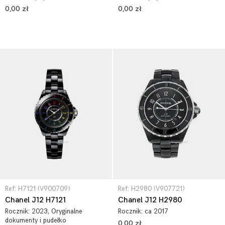
0,00 zł
0,00 zł
Ref: H7121 (V900709)
Ref: H2980 (V907721)
Chanel J12 H7121
Chanel J12 H2980
Rocznik:
2023
, Oryginalne
Rocznik:
ca 2017
dokumenty i pudełko
0,00 zł