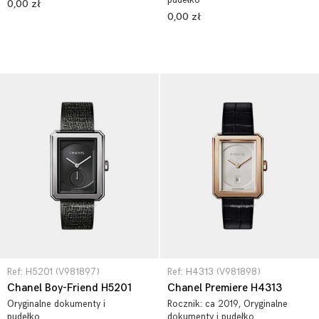
pudełko
0,00 zł
0,00 zł
Ref: H5201 (V981897)
Ref: H4313 (V981898)
Chanel Boy-Friend H5201
Chanel Premiere H4313
Oryginalne dokumenty i
Rocznik:
ca 2019
, Oryginalne
pudełko
dokumenty i pudełko