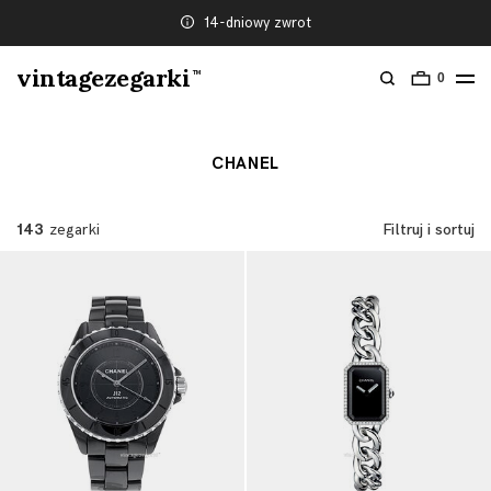
14-dniowy zwrot
vintagezegarki
TM
0
CHANEL
143
zegarki
Filtruj i sortuj