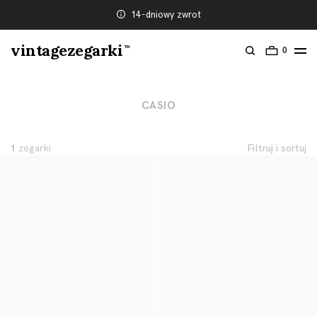
14-dniowy zwrot
vintagezegarki
TM
0
CASIO
1
zegarki
Filtruj i sortuj