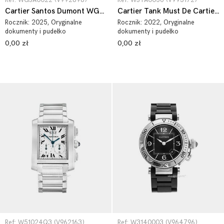
Ref: WGSA0022 (V992898)
Ref: WSTA0056 (V993172)
Cartier Santos Dumont WGSA0022
Cartier Tank Must De Cartier WSTA0056
Rocznik:
2025
, Oryginalne
Rocznik:
2022
, Oryginalne
dokumenty i pudełko
dokumenty i pudełko
0,00 zł
0,00 zł
Ref: W51024Q3 (V962163)
Ref: W3140003 (V964796)