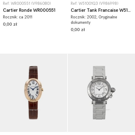
Ref: WR000551 (V986080)
Ref: W51001Q3 (V986998)
Cartier Ronde WR000551
Cartier Tank Francaise W51001Q3
Rocznik:
ca 2011
Rocznik:
2002
, Oryginalne
dokumenty
0,00 zł
0,00 zł