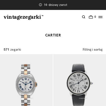
14-dniowy zwrot
vintagezegarki
TM
0
CARTIER
571
zegarki
Filtruj i sortuj