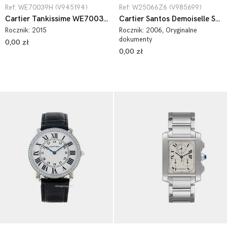
Ref: WE70039H (V945194)
Ref: W25066Z6 (V985699)
Cartier Tankissime WE70039H
Cartier Santos Demoiselle Small W25066Z6
Rocznik:
2015
Rocznik:
2006
, Oryginalne
dokumenty
0,00 zł
0,00 zł