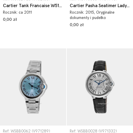
Cartier Tank Francaise W51024Q3
Cartier Pasha Seatimer Lady W3140003
Rocznik:
ca 2011
Rocznik:
2015
, Oryginalne
dokumenty i pudełko
0,00 zł
0,00 zł
Ref: WSBB0062 (V971289)
Ref: WSBB0028 (V971332)